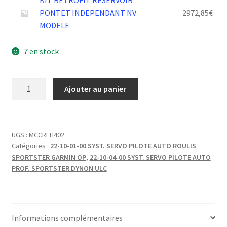
KIT RETROFIT RESERVOIR
PONTET INDEPENDANT NV
2972,85
€
MODELE
7 en stock
quantité
Ajouter au panier
de
RAIDISSEUR
OMEGA
VERRE
UGS :
MCCREH402
Catégories :
22-10-01-00 SYST. SERVO PILOTE AUTO ROULIS
L:280
SPORTSTER GARMIN OP
,
22-10-04-00 SYST. SERVO PILOTE AUTO
PROF. SPORTSTER DYNON ULC
Informations complémentaires