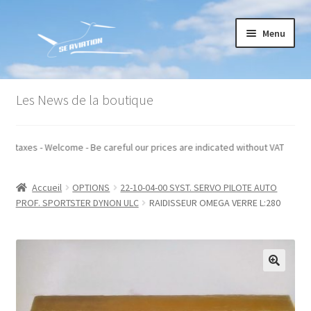
Aller
Aller
Menu
à
au
la
contenu
navigation
Accueil
Les News de la boutique
Commande
és hors taxes - Welcome - Be careful our prices are indicated without VAT
Conditions générales de vente
Accueil
OPTIONS
22-10-04-00 SYST. SERVO PILOTE AUTO
Mon compte
PROF. SPORTSTER DYNON ULC
RAIDISSEUR OMEGA VERRE L:280
Paiement
Panier
Recommandations techniques