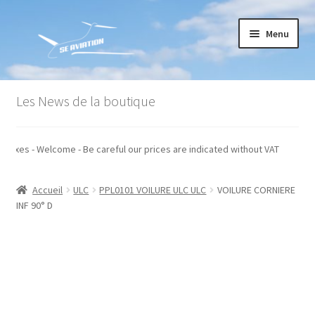
Aller
Aller
Menu
à
au
la
contenu
navigation
Accueil
Les News de la boutique
Commande
s hors taxes - Welcome - Be careful our prices are indicated without VAT
Conditions générales de vente
Accueil
ULC
PPL0101 VOILURE ULC ULC
VOILURE CORNIERE
Mon compte
INF 90° D
Paiement
Panier
Recommandations techniques