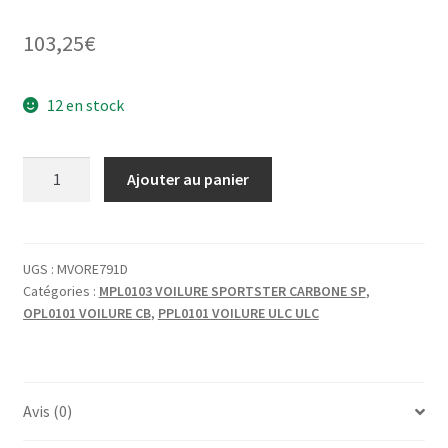
103,25
€
12 en stock
quantité
Ajouter au panier
de
VOILURE
CORNIERE
INF
UGS :
MVORE791D
Catégories :
MPL0103 VOILURE SPORTSTER CARBONE SP
,
90°
OPL0101 VOILURE CB
,
PPL0101 VOILURE ULC ULC
D
Avis (0)