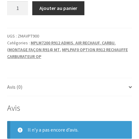
quantité
Ajouter au panier
de
VIS
METAUX
INOX
UGS :
ZMAVPT900
Catégories :
MPLM7200 R912 ADMIS. AIR RECHAUF. CARBU.
TF
(MONTAGE FAÇON R914) MT
,
MPLPAF0 OPTION R912 RECHAUFFE
3X16
CARBURATEUR OP
Avis (0)
Avis
Il n’y a pas encore d’avis.