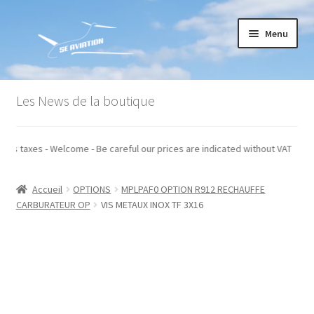
Aller
Aller
Menu
à
au
la
contenu
navigation
Accueil
Les News de la boutique
Commande
iqués hors taxes - Welcome - Be careful our prices are indicated without VAT
Conditions générales de vente
Accueil
OPTIONS
MPLPAF0 OPTION R912 RECHAUFFE
Mon compte
CARBURATEUR OP
VIS METAUX INOX TF 3X16
Paiement
Panier
Recommandations techniques