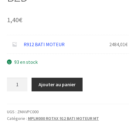
1,40
€
R912 BATI MOTEUR
2484,01
€
93 en stock
quantité
Ajouter au panier
de
VIS
H
M
UGS :
ZMAVPC000
Catégorie :
MPLM000 ROTAX 912 BATI MOTEUR MT
10-
40-
30