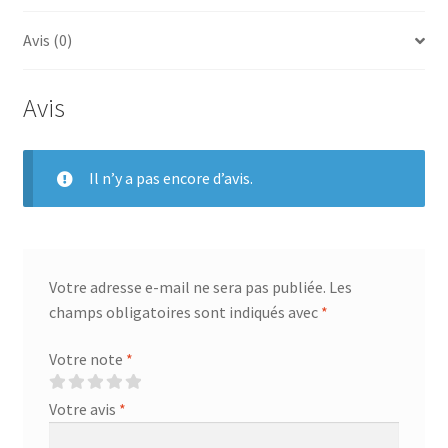
CL
Avis (0)
8.8
BZD
Avis
Il n’y a pas encore d’avis.
Votre adresse e-mail ne sera pas publiée.
Les
champs obligatoires sont indiqués avec
*
Votre note
*
Votre avis
*