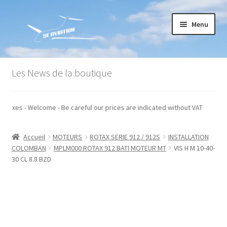
Aller
Aller
Menu
à
au
la
contenu
navigation
Accueil
Les News de la boutique
Commande
és hors taxes - Welcome - Be careful our prices are indicated without VAT
Conditions générales de vente
Accueil
MOTEURS
ROTAX SERIE 912 / 912S
INSTALLATION
Mon compte
COLOMBAN
MPLM000 ROTAX 912 BATI MOTEUR MT
VIS H M 10-40-
30 CL 8.8 BZD
Paiement
Panier
Recommandations techniques