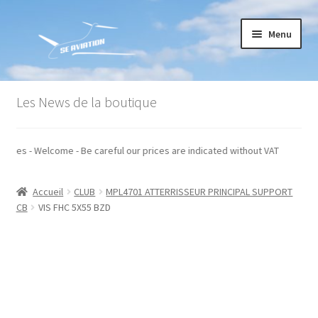
Aller
Aller
Menu
à
au
la
contenu
navigation
Accueil
Les News de la boutique
Commande
 hors taxes - Welcome - Be careful our prices are indicated without VAT
Conditions générales de vente
Accueil
CLUB
MPL4701 ATTERRISSEUR PRINCIPAL SUPPORT
Mon compte
CB
VIS FHC 5X55 BZD
Paiement
Panier
Recommandations techniques