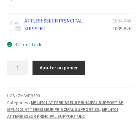
Le
ATTERRISSEUR PRINCIPAL
1094,44
€
prix
Le
SUPPORT
1039,82
€
init
prix
était
act
321 en stock
1094
est :
1039
quantité
Ajouter au panier
de
VIS
FHC
5X55
UGS :
ZMAVPR200
Catégories :
MPL4701 ATTERRISSEUR PRINCIPAL SUPPORT SP
,
BZD
MPL4701 ATTERRISSEUR PRINCIPAL SUPPORT CB
,
MPL4701
ATTERRISSEUR PRINCIPAL SUPPORT ULC