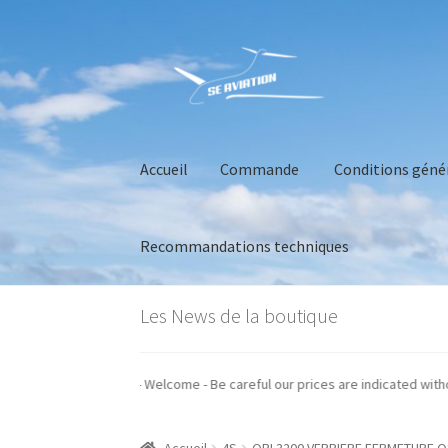
Aller
Aller
à
au
la
contenu
navigation
Accueil
Commande
Conditions géné
Recommandations techniques
Accueil
Commande
Conditions générales de 
Les News de la boutique
s prix sont indiqués hors taxes - Welcome - Be careful our prices are indica