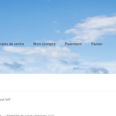
rales de vente
Mon compte
Paiement
Panier
vente
Mon compte
Paiement
Panier
Recommandations technique
ted without VAT