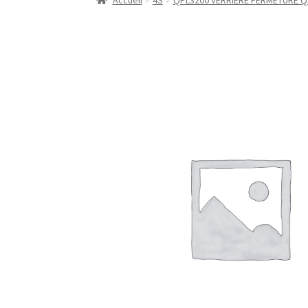
Accueil
4S
QPL3200 VERRIERE FERMETURE Q