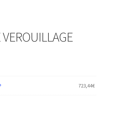
 VEROUILLAGE
P
723,44
€