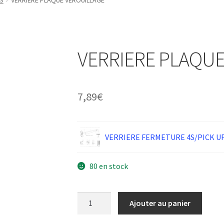
S
VERRIERE PLAQUE VEROUILLAGE
VERRIERE PLAQUE
7,89
€
VERRIERE FERMETURE 4S/PICK U
80 en stock
quantité
Ajouter au panier
de
VERRIERE