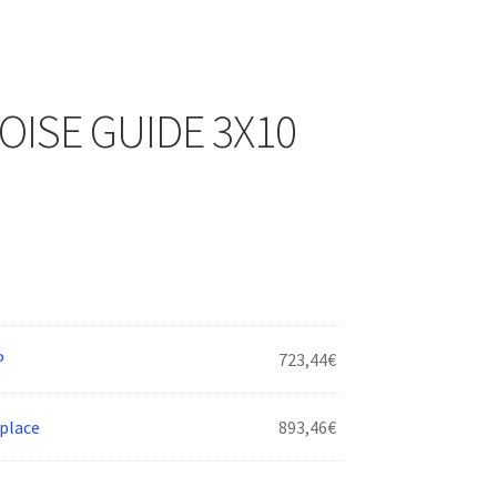
OISE GUIDE 3X10
P
723,44
€
place
893,46
€