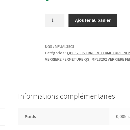
quantité
Ajouter au panier
de
VERRIERE
ENTRETOISE
GUIDE
UGS :
MFUAL3905
Catégories :
QPL3200 VERRIERE FERMETURE PIC
3X10
VERRIERE FERMETURE QS
,
MPL3202 VERRIERE F
L:7
Informations complémentaires
Poids
0,005 