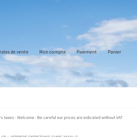
rales de vente
Mon compte
Paiement
Panier
vente
Mon compte
Paiement
Panier
Recommandations technique
iqués hors taxes - Welcome - Be careful our prices are indicated without VAT