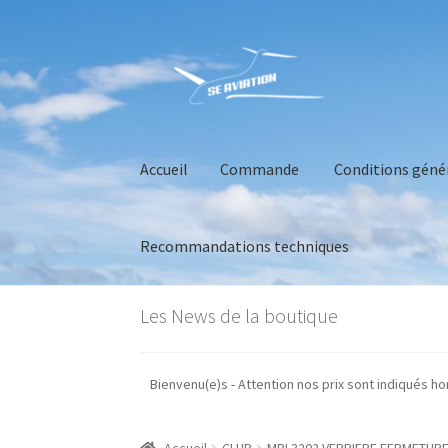
Aller
Aller
à
au
la
contenu
navigation
Accueil
Commande
Conditions géné
Recommandations techniques
Accueil
Commande
Conditions générales de 
Les News de la boutique
Bienvenu(e)s - Attention nos prix sont ind