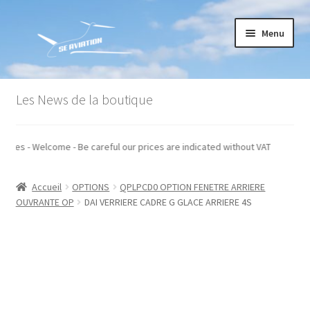
Aller
Aller
Menu
à
au
la
contenu
navigation
Accueil
Les News de la boutique
Commande
 hors taxes - Welcome - Be careful our prices are indicated without VAT
Conditions générales de vente
Accueil
OPTIONS
QPLPCD0 OPTION FENETRE ARRIERE
Mon compte
OUVRANTE OP
DAI VERRIERE CADRE G GLACE ARRIERE 4S
Paiement
Panier
Recommandations techniques