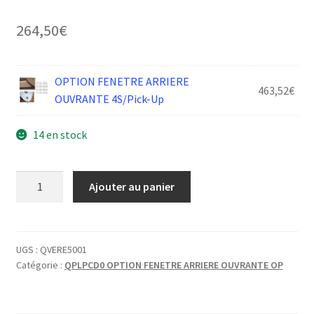
264,50
€
OPTION FENETRE ARRIERE
463,52
€
OUVRANTE 4S/Pick-Up
14 en stock
quantité
Ajouter au panier
de
DAI
VERRIERE
CADRE
UGS :
QVERE5001
Catégorie :
QPLPCD0 OPTION FENETRE ARRIERE OUVRANTE OP
G
GLACE
ARRIERE