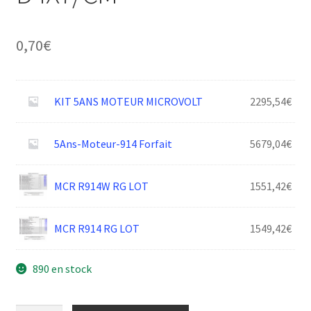
0,70
€
KIT 5ANS MOTEUR MICROVOLT
2295,54
€
5Ans-Moteur-914 Forfait
5679,04
€
MCR R914W RG LOT
1551,42
€
MCR R914 RG LOT
1549,42
€
890 en stock