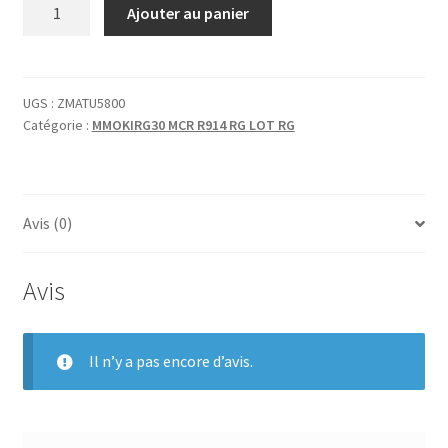
quantité
Ajouter au panier
de
TUYAUTERIE
SILICONE
D4X7/CM
UGS :
ZMATU5800
Catégorie :
MMOKIRG30 MCR R914 RG LOT RG
Avis (0)
Avis
Il n’y a pas encore d’avis.