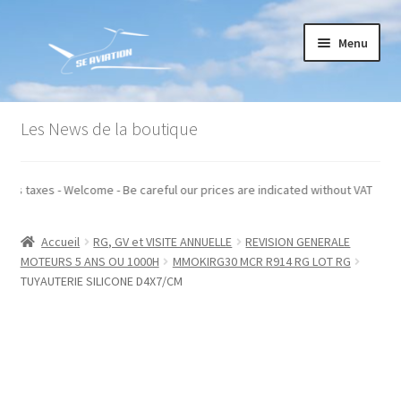
Aller
Aller
Menu
à
au
la
contenu
navigation
Accueil
Les News de la boutique
Commande
qués hors taxes - Welcome - Be careful our prices are indicated without VAT
Conditions générales de vente
Accueil
RG, GV et VISITE ANNUELLE
REVISION GENERALE
Mon compte
MOTEURS 5 ANS OU 1000H
MMOKIRG30 MCR R914 RG LOT RG
TUYAUTERIE SILICONE D4X7/CM
Paiement
Panier
Recommandations techniques