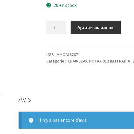
20 en stock
quantité
Ajouter au panier
de
TUNNEL
RADIA.
CORNIERE
UGS :
MMOAL8207
Catégorie :
71-60-02-00 ROTAX 912 BATI RADIA
ARRET
GAINE
Avis
Il n’y a pas encore d’avis.