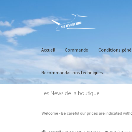
Aller
Aller
à
au
la
contenu
navigation
Accueil
Commande
Conditions géné
Recommandations techniques
Accueil
Commande
Conditions générales de 
Les News de la boutique
os prix sont indiqués hors taxes - Welcome - Be careful our prices are indi