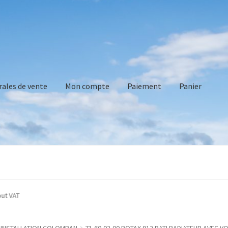
rales de vente
Mon compte
Paiement
Panier
vente
Mon compte
Paiement
Panier
Recommandations technique
cated without VAT