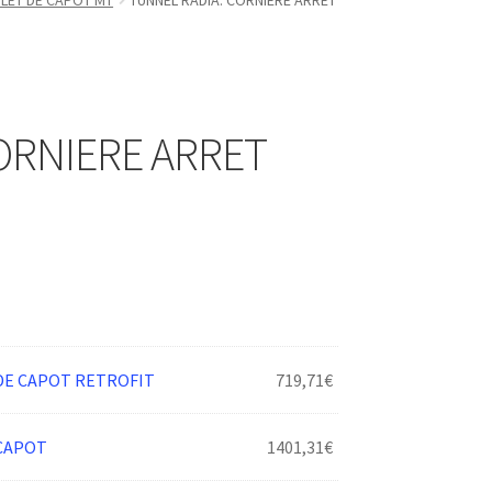
OLET DE CAPOT MT
TUNNEL RADIA. CORNIERE ARRET
ORNIERE ARRET
DE CAPOT RETROFIT
719,71
€
 CAPOT
1401,31
€