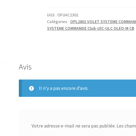
NV
MDL
UGS :
OFUAC2302
Catégories :
OPL2801 VOLET SYSTEME COMMAND
CMD
SYSTEME COMMANDE Club-UlC-ULC OLEO-M CB
VOLET
Avis
Il n’y a pas encore d’avis.
Votre adresse e-mail ne sera pas publiée.
Les champ