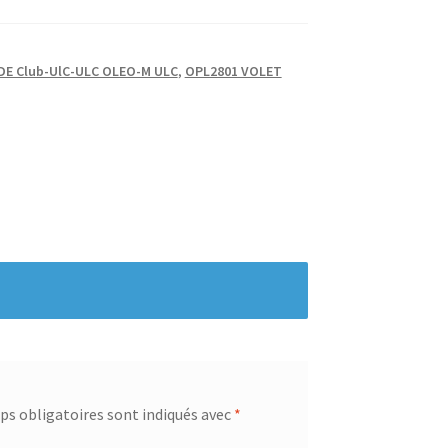
E Club-UlC-ULC OLEO-M ULC
,
OPL2801 VOLET
s obligatoires sont indiqués avec
*