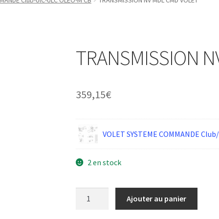
ANDE Club-UlC-ULC OLEO-M CB
TRANSMISSION NV MDL CMD VOLET
TRANSMISSION N
359,15
€
VOLET SYSTEME COMMANDE Club/U
2 en stock
quantité
Ajouter au panier
de
TRANSMISSION