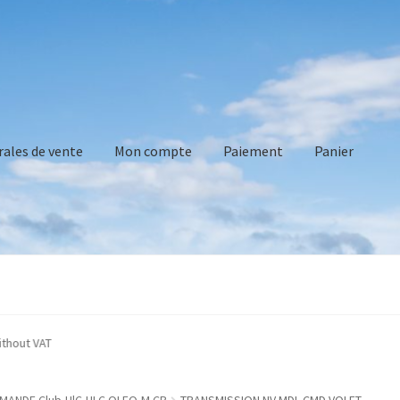
rales de vente
Mon compte
Paiement
Panier
vente
Mon compte
Paiement
Panier
Recommandations technique
ndicated without VAT