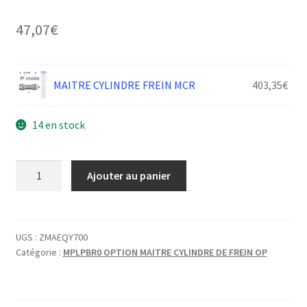
47,07
€
MAITRE CYLINDRE FREIN MCR
403,35
€
14 en stock
quantité
Ajouter au panier
de
TIGE
DE
POUSSEE
UGS :
ZMAEQY700
Catégorie :
MPLPBR0 OPTION MAITRE CYLINDRE DE FREIN OP
MAITRE
CYLINDRE