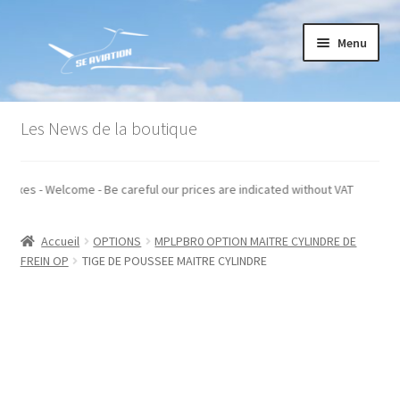
Aller
Aller
Menu
à
au
la
contenu
navigation
Accueil
Les News de la boutique
Commande
 hors taxes - Welcome - Be careful our prices are indicated without VAT
Conditions générales de vente
Accueil
OPTIONS
MPLPBR0 OPTION MAITRE CYLINDRE DE
Mon compte
FREIN OP
TIGE DE POUSSEE MAITRE CYLINDRE
Paiement
Panier
Recommandations techniques