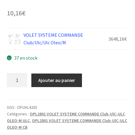
10,16
€
VOLET SYSTEME COMMANDE
3648,16
€
Club/Ulc/Ulc Oleo/M
37 en stock
quantité
Ajouter au panier
de
TENDEUR
DROIT
COURROIE
UGS :
OFUAL4201
Catégories :
OPL2801 VOLET SYSTEME COMMANDE Club-UlC-ULC
OLEO-M ULC
,
OPL2801 VOLET SYSTEME COMMANDE Club-UlC-ULC
OLEO-M CB