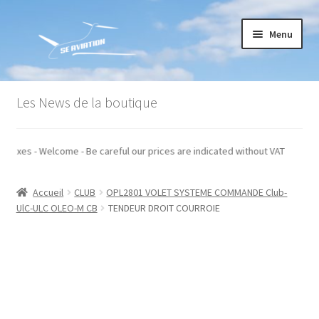
Aller
Aller
Menu
à
au
la
contenu
navigation
Accueil
Les News de la boutique
Commande
s hors taxes - Welcome - Be careful our prices are indicated without VAT
Conditions générales de vente
Accueil
CLUB
OPL2801 VOLET SYSTEME COMMANDE Club-
Mon compte
UlC-ULC OLEO-M CB
TENDEUR DROIT COURROIE
Paiement
Panier
Recommandations techniques