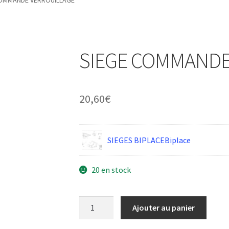
COMMANDE VERROUILLAGE
SIEGE COMMANDE
20,60
€
SIEGES BIPLACEBiplace
20 en stock
quantité
Ajouter au panier
de
SIEGE