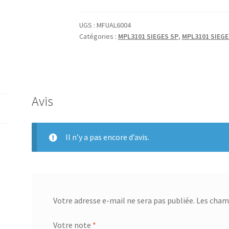
COMMANDE
VERROUILLAGE
UGS :
MFUAL6004
Catégories :
MPL3101 SIEGES SP
,
MPL3101 SIEGE
Avis
Il n’y a pas encore d’avis.
Votre adresse e-mail ne sera pas publiée.
Les champ
Votre note
*