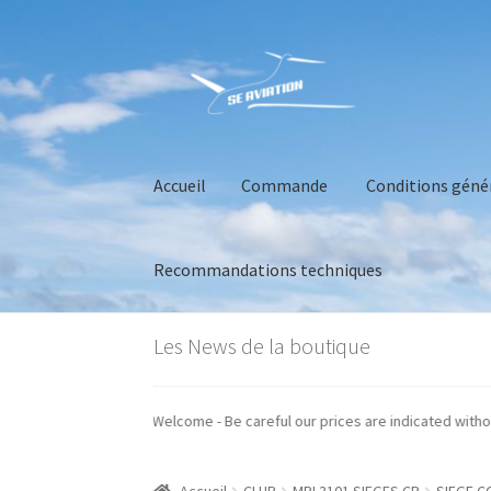
Aller
Aller
à
au
la
contenu
navigation
Accueil
Commande
Conditions géné
Recommandations techniques
Accueil
Commande
Conditions générales de 
Les News de la boutique
s prix sont indiqués hors taxes - Welcome - Be careful our prices are indic