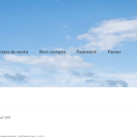
rales de vente
Mon compte
Paiement
Panier
vente
Mon compte
Paiement
Panier
Recommandations technique
ated without VAT