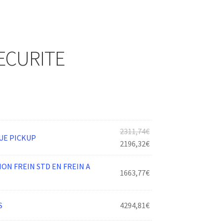
ECURITE
Le
2311,74
€
UE PICKUP
prix
Le
2196,32
€
initial
prix
ON FREIN STD EN FREIN A
était :
actuel
1663,77
€
2311,74€.
est :
2196,32€.
S
4294,81
€