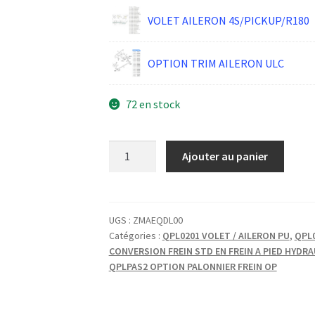
VOLET AILERON 4S/PICKUP/R180
OPTION TRIM AILERON ULC
72 en stock
quantité
Ajouter au panier
de
CHAPE
M4
AVEC
UGS :
ZMAEQDL00
Catégories :
QPL0201 VOLET / AILERON PU
,
QPL0
SECURITE
CONVERSION FREIN STD EN FREIN A PIED HYDR
QPLPAS2 OPTION PALONNIER FREIN OP