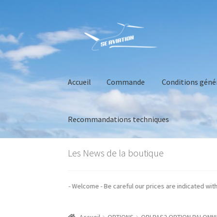
Aller
Aller
à
au
la
contenu
navigation
Accueil
Commande
Conditions géné
Recommandations techniques
Accueil
Commande
Conditions générales de 
Les News de la boutique
os prix sont indiqués hors taxes - Welcome - Be careful our prices are indi