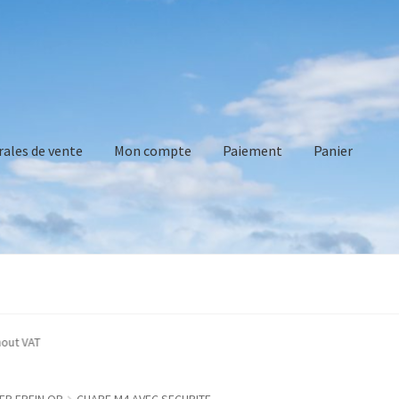
rales de vente
Mon compte
Paiement
Panier
vente
Mon compte
Paiement
Panier
Recommandations technique
cated without VAT