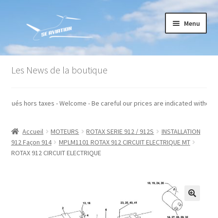
Aller
Aller
Menu
à
au
la
contenu
navigation
Accueil
Les News de la boutique
Commande
ont indiqués hors taxes - Welcome - Be careful our prices are indicated with
Conditions générales de vente
Accueil
MOTEURS
ROTAX SERIE 912 / 912S
INSTALLATION
Mon compte
912 Façon 914
MPLM1101 ROTAX 912 CIRCUIT ELECTRIQUE MT
ROTAX 912 CIRCUIT ELECTRIQUE
Paiement
Panier
Recommandations techniques