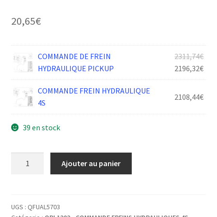
20,65
€
Le
COMMANDE DE FREIN
2311,74
€
prix
Le
HYDRAULIQUE PICKUP
2196,32
€
init
prix
COMMANDE FREIN HYDRAULIQUE
était
act
2108,44
€
4S
2311
est :
2196
39 en stock
quantité
Ajouter au panier
de
RENFORT
SYSTEME
FREIN
UGS :
QFUAL5703