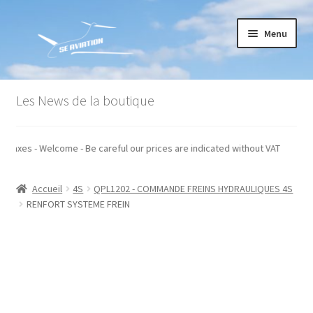
Aller
Aller
Menu
à
au
la
contenu
navigation
Accueil
Les News de la boutique
Commande
és hors taxes - Welcome - Be careful our prices are indicated without VAT
Conditions générales de vente
Accueil
4S
QPL1202 - COMMANDE FREINS HYDRAULIQUES 4S
Mon compte
RENFORT SYSTEME FREIN
Paiement
Panier
Recommandations techniques