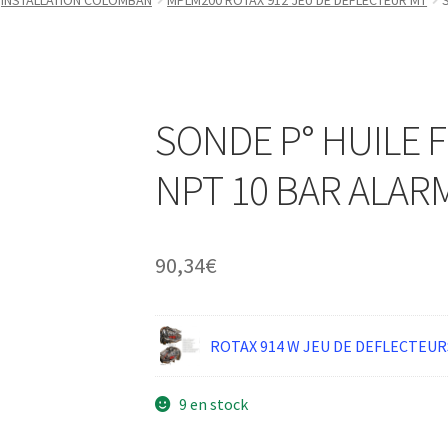
INSTALLATION COLOMBAN
MPLM200 ROTAX 912 JEU DE DEFLECTEUR MT
SONDE P° HUILE F
NPT 10 BAR ALARM
90,34
€
ROTAX 914 W JEU DE DEFLECTEUR
9 en stock