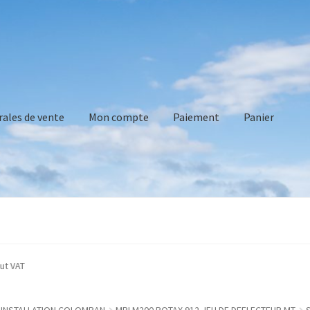
rales de vente
Mon compte
Paiement
Panier
vente
Mon compte
Paiement
Panier
Recommandations technique
ated without VAT