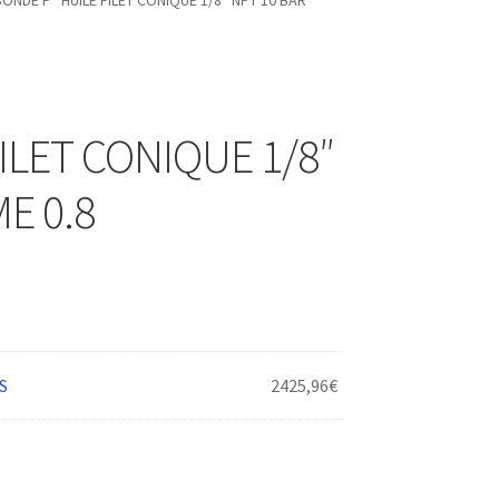
SONDE P° HUILE FILET CONIQUE 1/8″ NPT 10 BAR
ILET CONIQUE 1/8″
E 0.8
S
2425,96
€