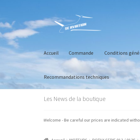
Aller
Aller
à
au
la
contenu
navigation
Accueil
Commande
Conditions géné
Recommandations techniques
Accueil
Commande
Conditions générales de 
Les News de la boutique
os prix sont indiqués hors taxes - Welcome - Be careful our prices are indic