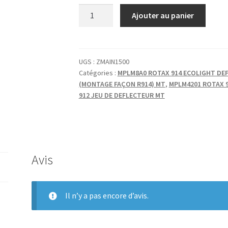
quantité
Ajouter au panier
de
SONDE
P°
HUILE
UGS :
ZMAIN1500
Catégories :
MPLM8A0 ROTAX 914 ECOLIGHT DE
FILET
(MONTAGE FAÇON R914) MT
,
MPLM4201 ROTAX 9
CONIQUE
912 JEU DE DEFLECTEUR MT
1/8"
NPT
10
BAR
ALARME
Avis
0.8
Il n’y a pas encore d’avis.