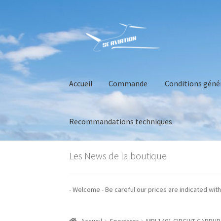
Aller
Aller
à
au
la
contenu
navigation
Accueil
Commande
Conditions géné
Recommandations techniques
Accueil
Commande
Conditions générales de 
Les News de la boutique
s prix sont indiqués hors taxes - Welcome - Be careful our prices are indica