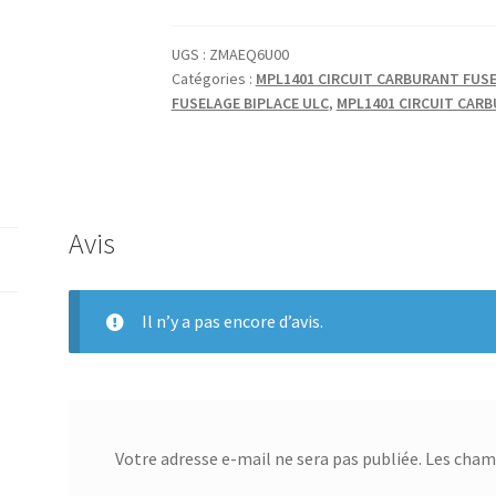
Biplace
UGS :
ZMAEQ6U00
Catégories :
MPL1401 CIRCUIT CARBURANT FUSE
FUSELAGE BIPLACE ULC
,
MPL1401 CIRCUIT CARB
Avis
Il n’y a pas encore d’avis.
Votre adresse e-mail ne sera pas publiée.
Les champ