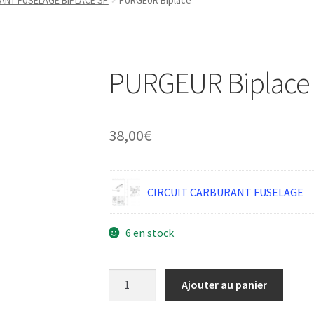
ANT FUSELAGE BIPLACE SP
PURGEUR Biplace
PURGEUR Biplace
38,00
€
CIRCUIT CARBURANT FUSELAGE
6 en stock
quantité
Ajouter au panier
de
PURGEUR