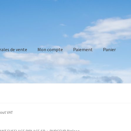
rales de vente
Mon compte
Paiement
Panier
vente
Mon compte
Paiement
Panier
Recommandations technique
ted without VAT