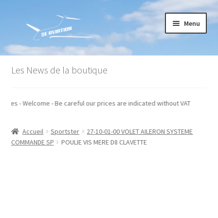
Aller
Aller
Menu
à
au
la
contenu
navigation
Accueil
Les News de la boutique
Commande
hors taxes - Welcome - Be careful our prices are indicated without VAT
Conditions générales de vente
Accueil
Sportster
27-10-01-00 VOLET AILERON SYSTEME
Mon compte
COMMANDE SP
POULIE VIS MERE D8 CLAVETTE
Paiement
Panier
Recommandations techniques