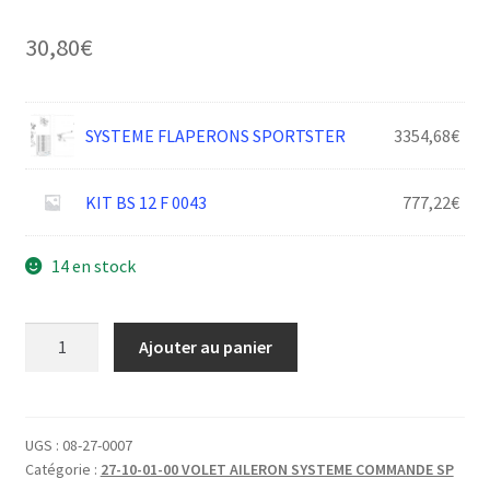
30,80
€
SYSTEME FLAPERONS SPORTSTER
3354,68
€
KIT BS 12 F 0043
777,22
€
14 en stock
quantité
Ajouter au panier
de
POULIE
VIS
MERE
UGS :
08-27-0007
Catégorie :
27-10-01-00 VOLET AILERON SYSTEME COMMANDE SP
D8