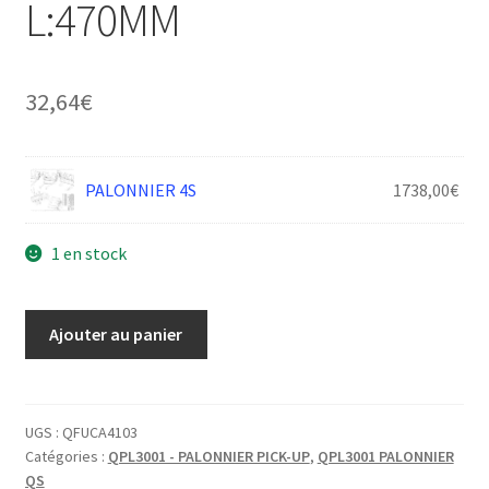
L:470MM
32,64
€
PALONNIER 4S
1738,00
€
1 en stock
quantité
Ajouter au panier
de
PALONNIER
GLISSIERE
TUBE
UGS :
QFUCA4103
Catégories :
QPL3001 - PALONNIER PICK-UP
,
QPL3001 PALONNIER
CARBONE
QS
13X16