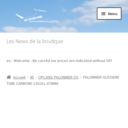
Aller
Aller
Menu
à
au
la
contenu
navigation
Accueil
Les News de la boutique
Commande
 hors taxes - Welcome - Be careful our prices are indicated without VAT
Conditions générales de vente
Accueil
4S
QPL3001 PALONNIER QS
PALONNIER GLISSIERE
Mon compte
TUBE CARBONE 13X16 L:470MM
Paiement
Panier
Recommandations techniques