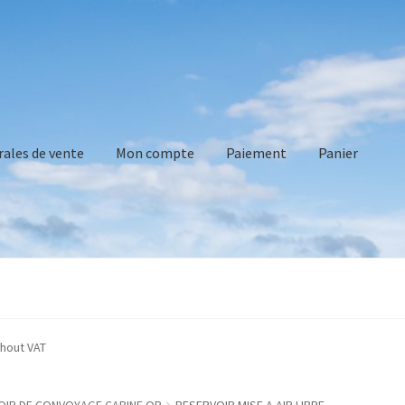
rales de vente
Mon compte
Paiement
Panier
vente
Mon compte
Paiement
Panier
Recommandations technique
cated without VAT