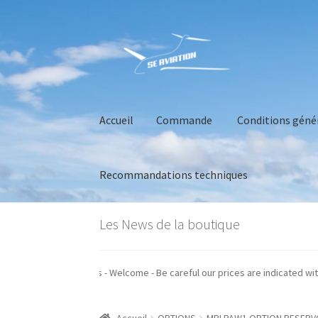
Aller
Aller
à
au
la
contenu
navigation
Accueil
Commande
Conditions géné
Recommandations techniques
Accueil
Commande
Conditions générales de 
Les News de la boutique
nos prix sont indiqués hors taxes - Welcome - Be careful our prices are indi