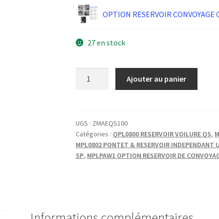
OPTION RESERVOIR CONVOYAGE 
27 en stock
quantité
Ajouter au panier
de
RESERVOIR
MISE
A
UGS :
ZMAEQS100
Catégories :
QPL0800 RESERVOIR VOILURE QS
,
M
AIR
MPL0802 PONTET & RESERVOIR INDEPENDANT 
LIBRE
SP
,
MPLPAW1 OPTION RESERVOIR DE CONVOYAG
Informations complémentaires