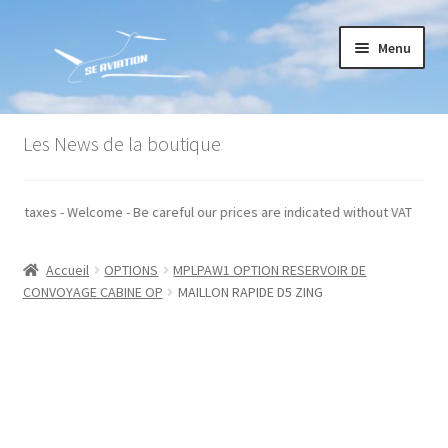
Aller
Aller
Menu
à
au
la
contenu
navigation
Accueil
Les News de la boutique
Commande
ués hors taxes - Welcome - Be careful our prices are indicated without VAT
Conditions générales de vente
Accueil
OPTIONS
MPLPAW1 OPTION RESERVOIR DE
Mon compte
CONVOYAGE CABINE OP
MAILLON RAPIDE D5 ZING
Paiement
Panier
Recommandations techniques