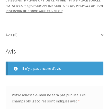
Catégories :
MPLP802 OPTION CEINTURE 4 PTS BIPLACE BOUCLE
ZING
ROTATIVE OP
,
QPLPCE0 OPTION CEINTURE OP
,
MPLPAW1 OPTION
RESERVOIR DE CONVOYAGE CABINE OP
Avis (0)
Avis
Il n’y a pas encore d’avis.
Votre adresse e-mail ne sera pas publiée.
Les
champs obligatoires sont indiqués avec
*