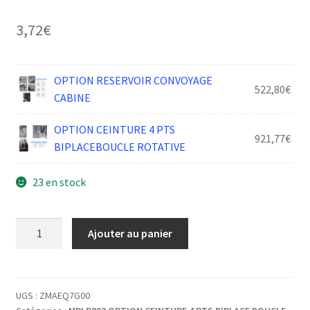
3,72
€
OPTION RESERVOIR CONVOYAGE
522,80
€
CABINE
OPTION CEINTURE 4 PTS
921,77
€
BIPLACEBOUCLE ROTATIVE
23 en stock
quantité
Ajouter au panier
de
MAILLON
RAPIDE
D5
UGS :
ZMAEQ7G00