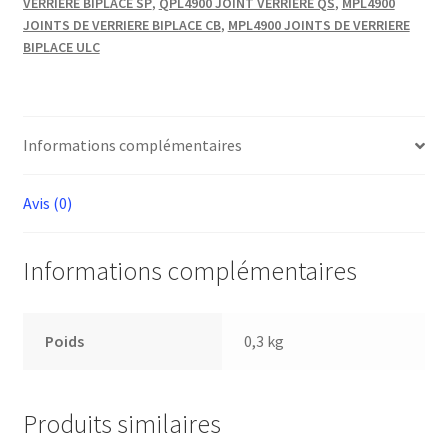
VERRIERE BIPLACE SP
,
QPL4900 JOINT VERRIERE QS
,
MPL4900
D
JOINTS DE VERRIERE BIPLACE CB
,
MPL4900 JOINTS DE VERRIERE
10MM
BIPLACE ULC
(au
cm)
Informations complémentaires
Avis (0)
Informations complémentaires
Poids
0,3 kg
Produits similaires