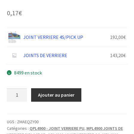
0,17
€
JOINT VERRIERE 4S/PICK UP
192,00
€
JOINTS DE VERRIERE
143,20
€
8499 en stock
quantité
Ajouter au panier
de
JOINT
ADH.
EPDM
UGS :
ZMAEQZY00
Catégories :
QPL4900 - JOINT VERRIERE PU
,
MPL4900 JOINTS DE
PROFIL