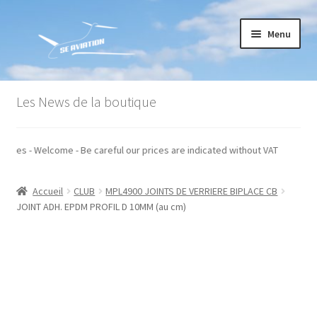
Aller
Aller
Menu
à
au
la
contenu
navigation
Accueil
Les News de la boutique
Commande
 hors taxes - Welcome - Be careful our prices are indicated without VAT
Conditions générales de vente
Accueil
CLUB
MPL4900 JOINTS DE VERRIERE BIPLACE CB
Mon compte
JOINT ADH. EPDM PROFIL D 10MM (au cm)
Paiement
Panier
Recommandations techniques