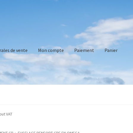
rales de vente
Mon compte
Paiement
Panier
vente
Mon compte
Paiement
Panier
Recommandations technique
cated without VAT