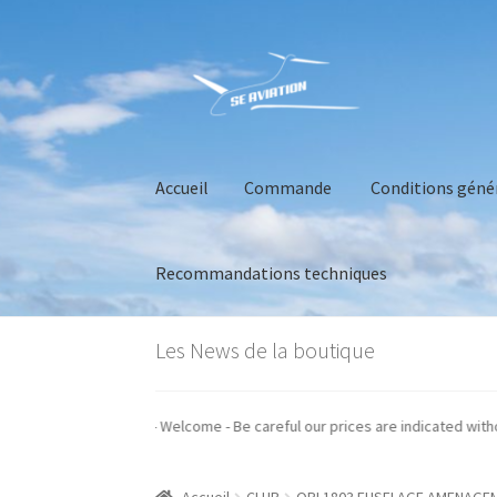
Aller
Aller
à
au
la
contenu
navigation
Accueil
Commande
Conditions géné
Recommandations techniques
Accueil
Commande
Conditions générales de 
Les News de la boutique
nos prix sont indiqués hors taxes - Welcome - Be careful our prices are indi