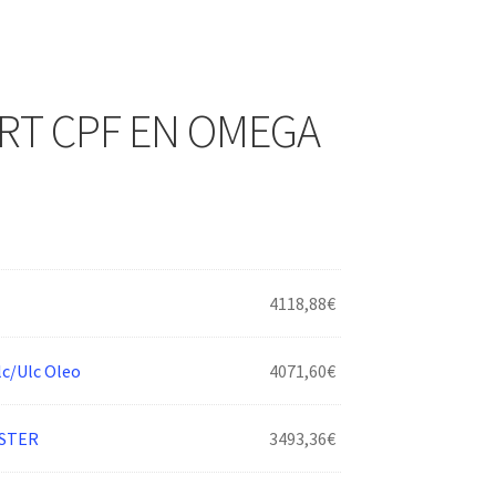
RT CPF EN OMEGA
4118,88
€
/Ulc Oleo
4071,60
€
STER
3493,36
€