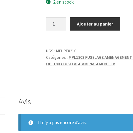
2 en stock
quantité
Ajouter au panier
de
FUSELAGE
RENFORT
CPF
UGS :
MFURE8210
Catégories :
MPL1803 FUSELAGE AMENAGEMENT
EN
OPL1803 FUSELAGE AMENAGEMENT CB
OMEGA
Avis
Il n’y a pas encore d’avis.