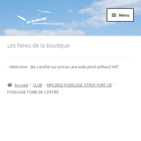
Aller
Aller
Menu
à
au
la
contenu
navigation
Accueil
Les News de la boutique
Commande
s taxes - Welcome - Be careful our prices are indicated without VAT
Conditions générales de vente
Accueil
CLUB
MPL0502 FUSELAGE STRUCTURE CB
Mon compte
FUSELAGE FOND DE COFFRE
Paiement
Panier
Recommandations techniques