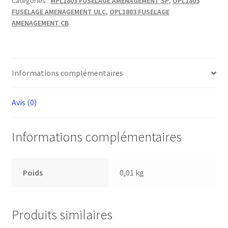
Catégories :
MPL1803 FUSELAGE AMENAGEMENT SP
,
OPL1803
INF.
FUSELAGE AMENAGEMENT ULC
,
OPL1803 FUSELAGE
90°
AMENAGEMENT CB
L
Informations complémentaires
Avis (0)
Informations complémentaires
Poids
0,01 kg
Produits similaires