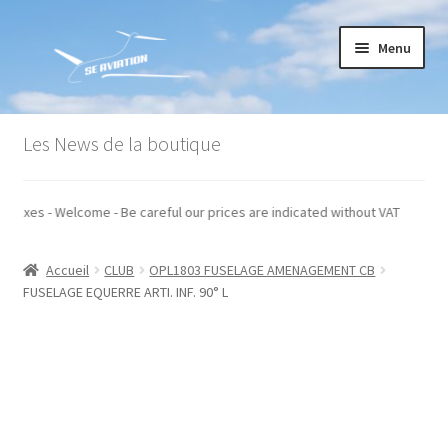
Aller
Aller
Menu
à
au
la
contenu
navigation
Accueil
Les News de la boutique
Commande
s hors taxes - Welcome - Be careful our prices are indicated without VAT
Conditions générales de vente
Accueil
CLUB
OPL1803 FUSELAGE AMENAGEMENT CB
Mon compte
FUSELAGE EQUERRE ARTI. INF. 90° L
Paiement
Panier
Recommandations techniques