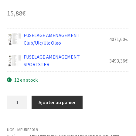
15,88
€
FUSELAGE AMENAGEMENT
4071,60
€
Club/Ulc/Ulc Oleo
FUSELAGE AMENAGEMENT
3493,36
€
SPORTSTER
12 en stock
quantité
Ajouter au panier
de
FUSELAGE
EQUERRE
ARTI.
UGS :
MFURE8019