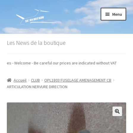
Aller
Aller
Menu
à
au
la
contenu
navigation
Accueil
Les News de la boutique
Commande
 hors taxes - Welcome - Be careful our prices are indicated without VAT
Conditions générales de vente
Accueil
CLUB
OPL1803 FUSELAGE AMENAGEMENT CB
Mon compte
ARTICULATION NERVURE DIRECTION
Paiement
Panier
Recommandations techniques