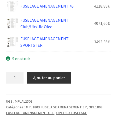
FUSELAGE AMENAGEMENT 4S
4118,88
€
FUSELAGE AMENAGEMENT
4071,60
€
Club/Ulc/Ulc Oleo
FUSELAGE AMENAGEMENT
3493,36
€
SPORTSTER
9 en stock
quantité
Ajouter au panier
de
ARTICULATION
NERVURE
DIRECTION
UGS :
MFUAL2508
Catégories :
MPL1803 FUSELAGE AMENAGEMENT SP
,
OPL1803
FUSELAGE AMENAGEMENT ULC
,
OPL1803 FUSELAGE