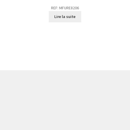
REF: MFURE8206
Lire la suite