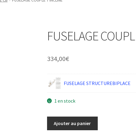
E CB
FUSELAGE COUPLE 7 INCLINE
FUSELAGE COUPLE
334,00
€
FUSELAGE STRUCTUREBIPLACE
1 en stock
quantité
Ajouter au panier
de
FUSELAGE