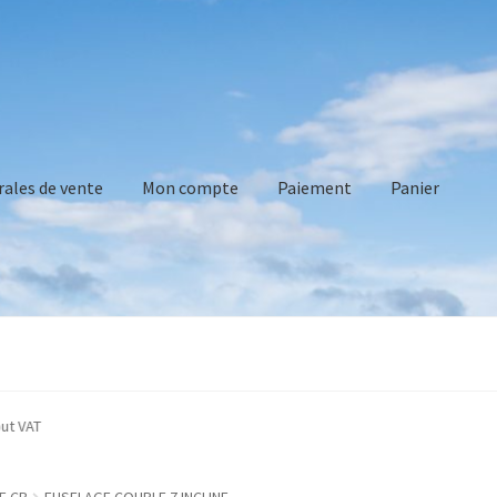
rales de vente
Mon compte
Paiement
Panier
vente
Mon compte
Paiement
Panier
Recommandations technique
ed without VAT