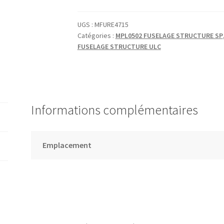
COUPLE
7
UGS :
MFURE4715
Catégories :
MPL0502 FUSELAGE STRUCTURE SP
INCLINE
FUSELAGE STRUCTURE ULC
Informations complémentaires
Emplacement