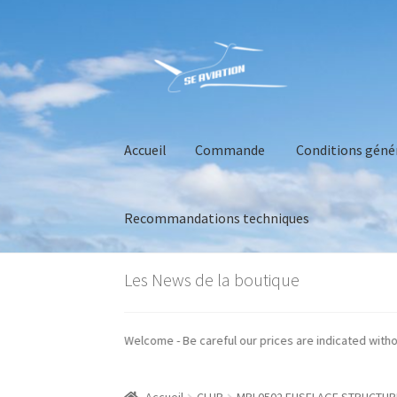
Aller
Aller
à
au
la
contenu
navigation
Accueil
Commande
Conditions géné
Recommandations techniques
Accueil
Commande
Conditions générales de 
Les News de la boutique
 prix sont indiqués hors taxes - Welcome - Be careful our prices are indicat