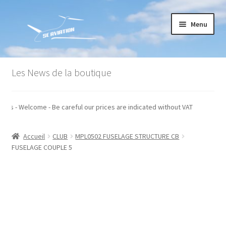
Aller
Aller
Menu
à
au
la
contenu
navigation
Accueil
Les News de la boutique
Commande
rs taxes - Welcome - Be careful our prices are indicated without VAT
Conditions générales de vente
Accueil
CLUB
MPL0502 FUSELAGE STRUCTURE CB
Mon compte
FUSELAGE COUPLE 5
Paiement
Panier
Recommandations techniques