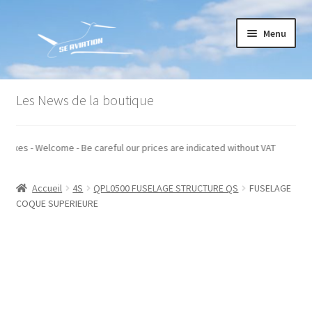
Aller
Aller
Menu
à
au
la
contenu
navigation
Accueil
Les News de la boutique
Commande
 hors taxes - Welcome - Be careful our prices are indicated without VAT
Conditions générales de vente
Accueil
4S
QPL0500 FUSELAGE STRUCTURE QS
FUSELAGE
Mon compte
COQUE SUPERIEURE
Paiement
Panier
Recommandations techniques