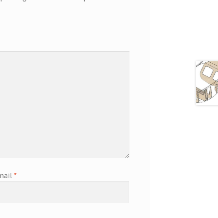
mail
*