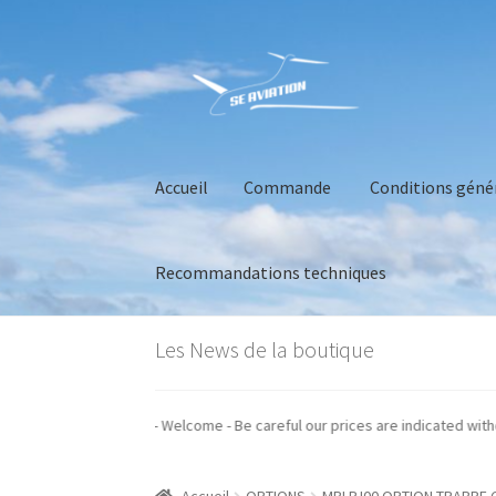
Aller
Aller
à
au
la
contenu
navigation
Accueil
Commande
Conditions géné
Recommandations techniques
Accueil
Commande
Conditions générales de 
Les News de la boutique
nos prix sont indiqués hors taxes - Welcome - Be careful our prices are indi