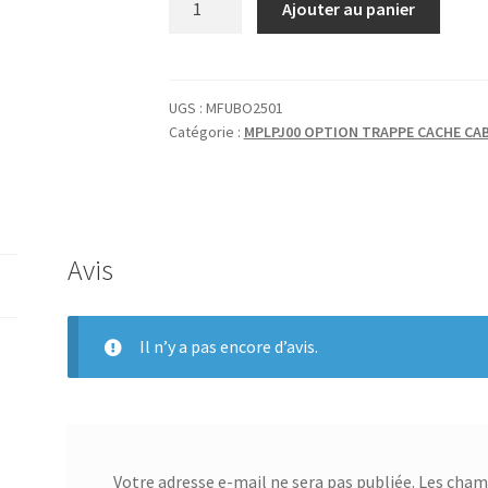
Ajouter au panier
de
FUSELAGE
CALE
BOIS
UGS :
MFUBO2501
Catégorie :
MPLPJ00 OPTION TRAPPE CACHE CAB
TRAPPE
(LOT
32P)
Avis
Il n’y a pas encore d’avis.
Votre adresse e-mail ne sera pas publiée.
Les champ