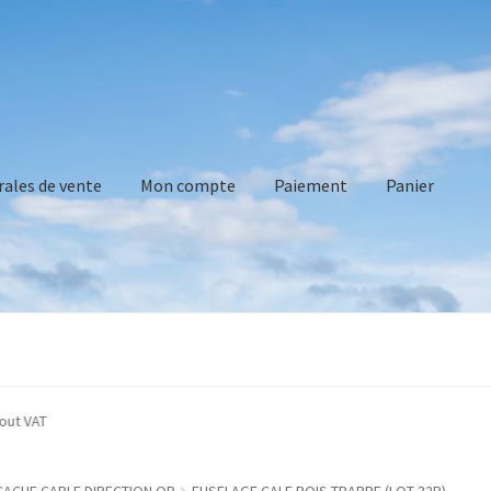
rales de vente
Mon compte
Paiement
Panier
vente
Mon compte
Paiement
Panier
Recommandations technique
cated without VAT