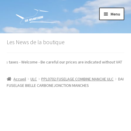
Aller
Aller
Menu
à
au
la
contenu
navigation
Accueil
Les News de la boutique
Commande
qués hors taxes - Welcome - Be careful our prices are indicated without VAT
Conditions générales de vente
Accueil
ULC
PPL0702 FUSELAGE COMBINE MANCHE ULC
DAI
Mon compte
FUSELAGE BIELLE CARBONEJONCTION MANCHES
Paiement
Panier
Recommandations techniques