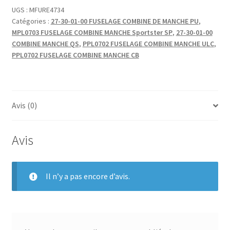
BIELLE
UGS :
MFURE4734
Catégories :
27-30-01-00 FUSELAGE COMBINE DE MANCHE PU
,
CARBONEJONCTION
MPL0703 FUSELAGE COMBINE MANCHE Sportster SP
,
27-30-01-00
MANCHES
COMBINE MANCHE QS
,
PPL0702 FUSELAGE COMBINE MANCHE ULC
,
PPL0702 FUSELAGE COMBINE MANCHE CB
Avis (0)
Avis
Il n’y a pas encore d’avis.