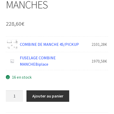
MANCHES
228,60
€
COMBINE DE MANCHE 4S/PICKUP
2101,28
€
FUSELAGE COMBINE
1970,58
€
MANCHEBiplace
16 en stock
quantité
Ajouter au panier
de
DAI
FUSELAGE