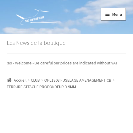
Aller
Aller
Menu
à
au
la
contenu
navigation
Accueil
Les News de la boutique
Commande
 hors taxes - Welcome - Be careful our prices are indicated without VAT
Conditions générales de vente
Accueil
CLUB
OPL1803 FUSELAGE AMENAGEMENT CB
Mon compte
FERRURE ATTACHE PROFONDEUR D 9MM
Paiement
Panier
Recommandations techniques