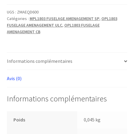
ATTACHE
PROFONDEUR
UGS :
ZMAEQD600
Catégories :
MPL1803 FUSELAGE AMENAGEMENT SP
,
OPL1803
D
FUSELAGE AMENAGEMENT ULC
,
OPL1803 FUSELAGE
9MM
AMENAGEMENT CB
Informations complémentaires
Avis (0)
Informations complémentaires
Poids
0,045 kg