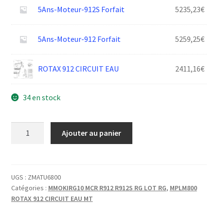
5Ans-Moteur-912S Forfait
5235,23
€
5Ans-Moteur-912 Forfait
5259,25
€
ROTAX 912 CIRCUIT EAU
2411,16
€
34 en stock
quantité
Ajouter au panier
de
DURITE
EAU
COUDEE
UGS :
ZMATU6800
Catégories :
MMOKIRG10 MCR R912 R912S RG LOT RG
,
MPLM800
D25
ROTAX 912 CIRCUIT EAU MT