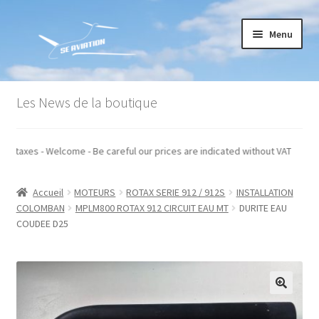
Aller
Aller
Menu
à
au
la
contenu
navigation
Accueil
Les News de la boutique
Commande
és hors taxes - Welcome - Be careful our prices are indicated without VAT
Conditions générales de vente
Accueil
MOTEURS
ROTAX SERIE 912 / 912S
INSTALLATION
Mon compte
COLOMBAN
MPLM800 ROTAX 912 CIRCUIT EAU MT
DURITE EAU
COUDEE D25
Paiement
Panier
Recommandations techniques