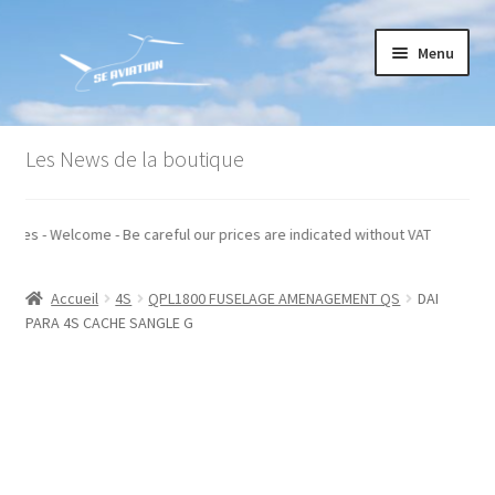
Aller
Aller
Menu
à
au
la
contenu
navigation
Accueil
Les News de la boutique
Commande
hors taxes - Welcome - Be careful our prices are indicated without VAT
Conditions générales de vente
Accueil
4S
QPL1800 FUSELAGE AMENAGEMENT QS
DAI
Mon compte
PARA 4S CACHE SANGLE G
Paiement
Panier
Recommandations techniques