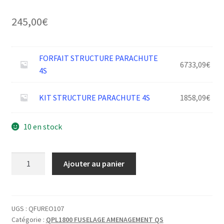
245,00
€
FORFAIT STRUCTURE PARACHUTE
6733,09
€
4S
KIT STRUCTURE PARACHUTE 4S
1858,09
€
10 en stock
quantité
Ajouter au panier
de
DAI
PARA
4S
UGS :
QFUREO107
Catégorie :
QPL1800 FUSELAGE AMENAGEMENT QS
CACHE