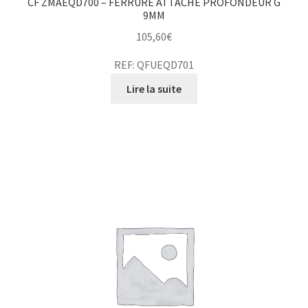
CF ZMAEQD700 – FERRURE ATTACHE PROFONDEUR G
9MM
105,60
€
REF: QFUEQD701
Lire la suite