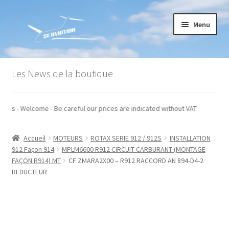
Aller
Aller
Menu
à
au
la
contenu
navigation
Accueil
Les News de la boutique
Commande
ors taxes - Welcome - Be careful our prices are indicated without VAT
Conditions générales de vente
Accueil
MOTEURS
ROTAX SERIE 912 / 912S
INSTALLATION
Mon compte
912 Façon 914
MPLM6600 R912 CIRCUIT CARBURANT (MONTAGE
FAÇON R914) MT
CF ZMARA2X00 – R912 RACCORD AN 894-D4-2
Paiement
REDUCTEUR
Panier
Recommandations techniques