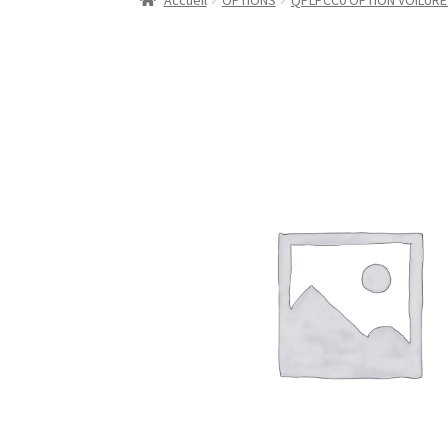
Accueil
OPTIONS
QPLPCC0 OPTION VOILURE