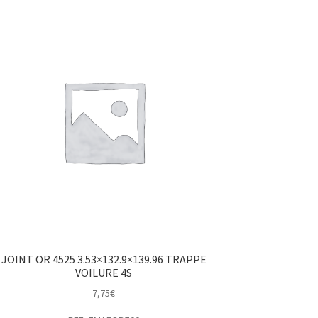
JOINT OR 4525 3.53×132.9×139.96 TRAPPE
VOILURE 4S
7,75
€