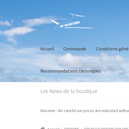
Aller
Aller
à
au
la
contenu
navigation
Accueil
Commande
Conditions géné
Recommandations techniques
Accueil
Commande
Conditions générales de 
Les News de la boutique
prix sont indiqués hors taxes - Welcome - Be careful our prices are indicate