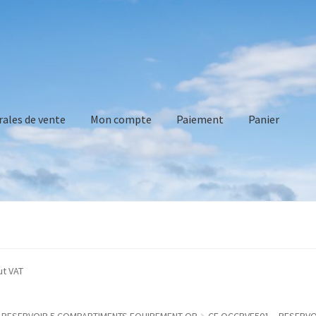
rales de vente
Mon compte
Paiement
Panier
vente
Mon compte
Paiement
Panier
Recommandations technique
d without VAT