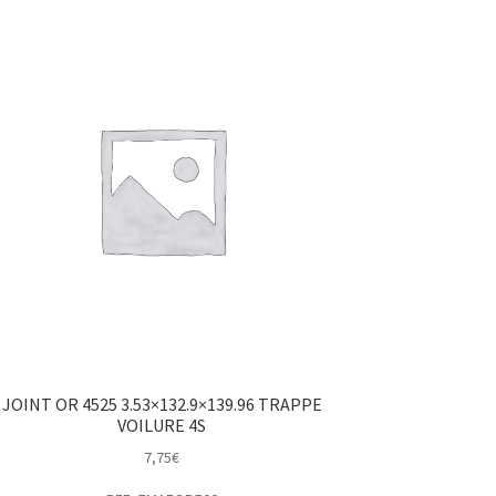
JOINT OR 4525 3.53×132.9×139.96 TRAPPE
VOILURE 4S
7,75
€