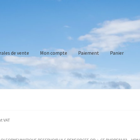
rales de vente
Mon compte
Paiement
Panier
vente
Mon compte
Paiement
Panier
Recommandations technique
d without VAT