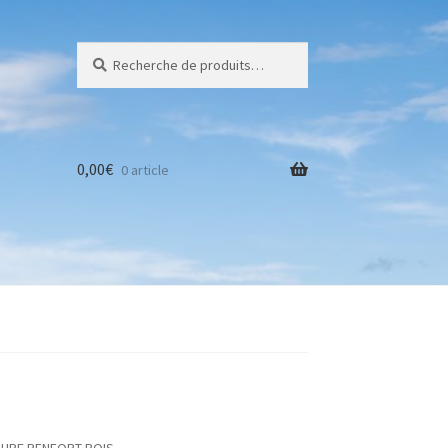
Recherche
Recherche
pour :
0,00
€
0 article
s