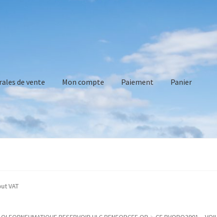
rales de vente
Mon compte
Paiement
Panier
vente
Mon compte
Paiement
Panier
Recommandations technique
ed without VAT