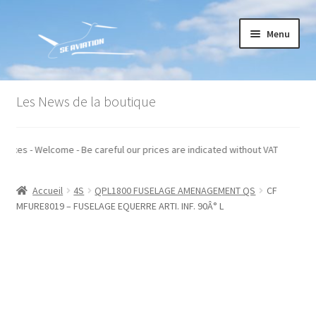
Aller
Aller
Menu
à
au
la
contenu
navigation
Accueil
Les News de la boutique
Commande
 hors taxes - Welcome - Be careful our prices are indicated without VAT
Conditions générales de vente
Accueil
4S
QPL1800 FUSELAGE AMENAGEMENT QS
CF
Mon compte
MFURE8019 – FUSELAGE EQUERRE ARTI. INF. 90Â° L
Paiement
Panier
Recommandations techniques