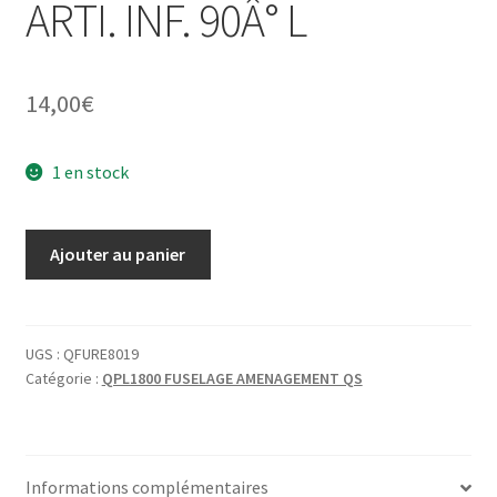
ARTI. INF. 90Â° L
14,00
€
1 en stock
quantité
Ajouter au panier
de
CF
MFURE8019
-
UGS :
QFURE8019
Catégorie :
QPL1800 FUSELAGE AMENAGEMENT QS
FUSELAGE
EQUERRE
ARTI.
INF.
Informations complémentaires
90Â°