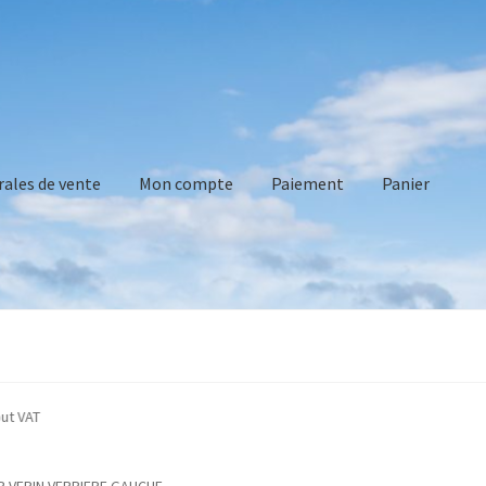
rales de vente
Mon compte
Paiement
Panier
vente
Mon compte
Paiement
Panier
Recommandations technique
cated without VAT