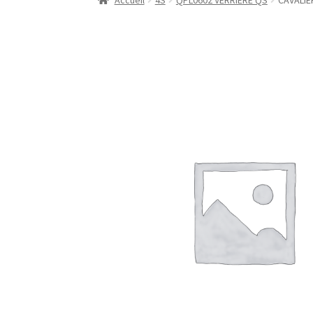
Accueil
4S
QPL0602 VERRIERE QS
CAVALIE