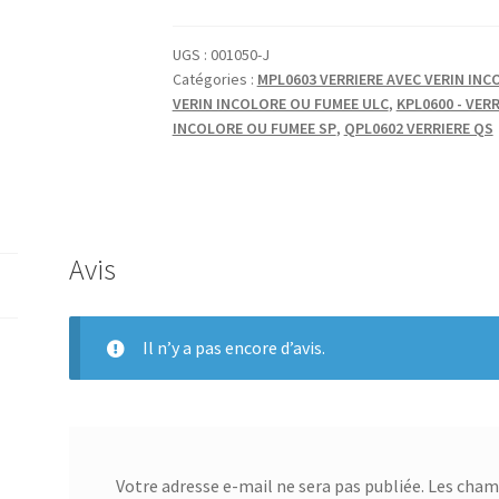
VERIN
VERRIERE
UGS :
001050-J
Catégories :
MPL0603 VERRIERE AVEC VERIN INC
GAUCHE
VERIN INCOLORE OU FUMEE ULC
,
KPL0600 - VERR
INCOLORE OU FUMEE SP
,
QPL0602 VERRIERE QS
Avis
Il n’y a pas encore d’avis.
Votre adresse e-mail ne sera pas publiée.
Les champ