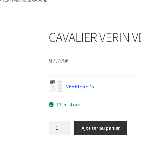
R VERIN VERRIERE GAUCHE
CAVALIER VERIN 
97,48
€
VERRIERE 4S
13 en stock
quantité
Ajouter au panier
de
CAVALIER