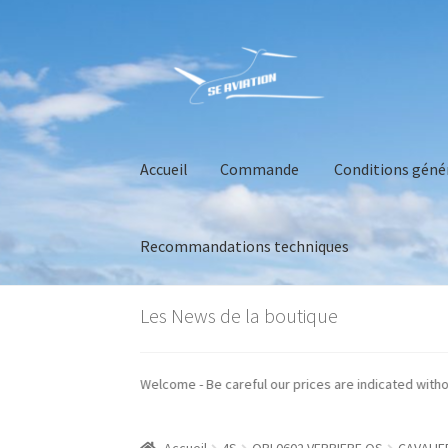
Aller
Aller
à
au
la
contenu
navigation
Accueil
Commande
Conditions géné
Recommandations techniques
Accueil
Commande
Conditions générales de 
Les News de la boutique
os prix sont indiqués hors taxes - Welcome - Be careful our prices are indi