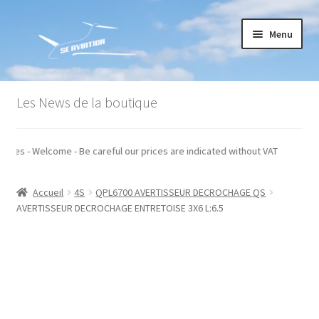
Aller
Aller
Menu
à
au
la
contenu
navigation
Accueil
Les News de la boutique
Commande
 hors taxes - Welcome - Be careful our prices are indicated without VAT
Conditions générales de vente
Accueil
4S
QPL6700 AVERTISSEUR DECROCHAGE QS
Mon compte
AVERTISSEUR DECROCHAGE ENTRETOISE 3X6 L:6.5
Paiement
Panier
Recommandations techniques