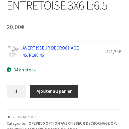
ENTRETOISE 3X6 L:6.5
20,00
€
AVERTISSEUR DECROCHAGE
441,33
€
4S/R180 4S
34 en stock
quantité
Ajouter au panier
de
AVERTISSEUR
DECROCHAGE
ENTRETOISE
UGS :
OVOAL9701
Catégories :
OPLPBV0 OPTION AVERTISSEUR DECROCHAGE OP
,
3X6