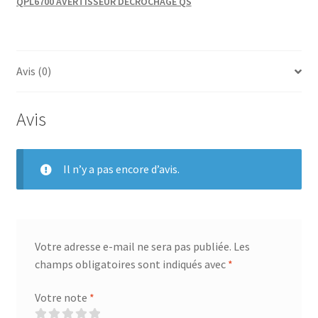
QPL6700 AVERTISSEUR DECROCHAGE QS
L:6.5
Avis (0)
Avis
Il n’y a pas encore d’avis.
Votre adresse e-mail ne sera pas publiée.
Les
champs obligatoires sont indiqués avec
*
Votre note
*