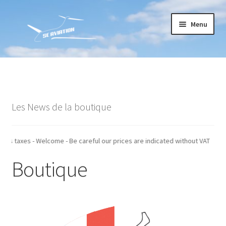
Aller
Aller
Menu
à
au
la
contenu
navigation
Accueil
Commande
Les News de la boutique
Conditions générales de vente
Mon compte
 indiqués hors taxes - Welcome - Be careful our prices are indicated withou
Boutique
Paiement
Panier
Recommandations techniques