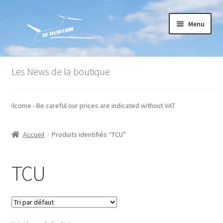
Aller
Aller
Menu
à
au
la
contenu
navigation
Accueil
Les News de la boutique
Commande
s - Welcome - Be careful our prices are indicated without VAT
Conditions générales de vente
Accueil
Produits identifiés “TCU”
Mon compte
Paiement
TCU
Panier
Recommandations techniques