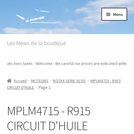
Aller
Aller
Menu
à
au
la
contenu
navigation
Accueil
Les News de la boutique
Commande
ix sont indiqués hors taxes - Welcome - Be careful our prices are indicated 
Conditions générales de vente
Accueil
MOTEURS
ROTAX SERIE 915IS
MPLM4715 - R915
Mon compte
CIRCUIT D'HUILE
Page 2
Paiement
MPLM4715 - R915
Panier
CIRCUIT D'HUILE
Recommandations techniques