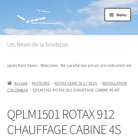
Aller
Aller
Menu
à
au
la
contenu
navigation
Accueil
Les News de la boutique
Commande
os prix sont indiqués hors taxes - Welcome - Be careful our prices are indic
Conditions générales de vente
Accueil
MOTEURS
ROTAX SERIE 912 / 912S
INSTALLATION
Mon compte
COLOMBAN
QPLM1501 ROTAX 912 CHAUFFAGE CABINE 4S MT
Paiement
QPLM1501 ROTAX 912
Panier
CHAUFFAGE CABINE 4S
Recommandations techniques