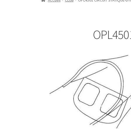
Accueil
CLUB
OPL4501 CIRCUIT STATIQUE-D
OPL450