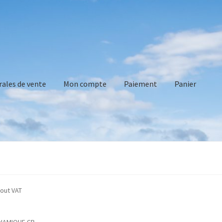
rales de vente
Mon compte
Paiement
Panier
vente
Mon compte
Paiement
Panier
Recommandations technique
indicated without VAT