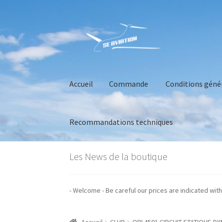
Aller
Aller
à
au
la
contenu
navigation
Accueil
Commande
Conditions géné
Recommandations techniques
Accueil
Commande
Conditions générales de 
Les News de la boutique
ion nos prix sont indiqués hors taxes - Welcome - Be careful our prices are 