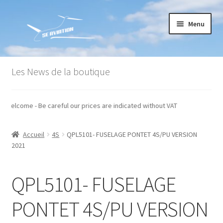
Aller
Aller
Menu
à
au
la
contenu
navigation
Accueil
Les News de la boutique
Commande
xes - Welcome - Be careful our prices are indicated without VAT
Conditions générales de vente
Accueil
4S
QPL5101- FUSELAGE PONTET 4S/PU VERSION
Mon compte
2021
Paiement
QPL5101- FUSELAGE
Panier
PONTET 4S/PU VERSION
Recommandations techniques