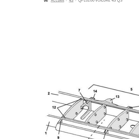
Accueil
4S
QPL0100 VOILURE 4S QS