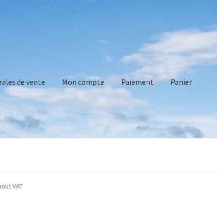
rales de vente
Mon compte
Paiement
Panier
vente
Mon compte
Paiement
Panier
Recommandations technique
indicated without VAT